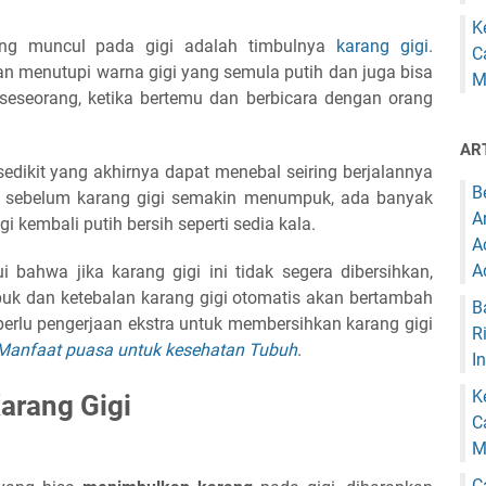
K
ing muncul pada gigi adalah timbulnya
karang gigi
.
C
an menutupi warna gigi yang semula putih dan juga bisa
M
 seseorang, ketika bertemu dan berbicara dengan orang
AR
 sedikit yang akhirnya dapat menebal seiring berjalannya
B
, sebelum karang gigi semakin menumpuk, ada banyak
A
i kembali putih bersih seperti sedia kala.
A
A
ui bahwa jika karang gigi ini tidak segera dibersihkan,
k dan ketebalan karang gigi otomatis akan bertambah
B
erlu pengerjaan ekstra untuk membersihkan karang gigi
R
Manfaat puasa untuk kesehatan Tubuh
.
I
K
arang Gigi
C
M
C