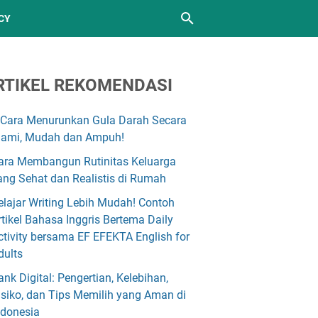
CY
RTIKEL REKOMENDASI
 Cara Menurunkan Gula Darah Secara
lami, Mudah dan Ampuh!
ara Membangun Rutinitas Keluarga
ang Sehat dan Realistis di Rumah
elajar Writing Lebih Mudah! Contoh
rtikel Bahasa Inggris Bertema Daily
ctivity bersama EF EFEKTA English for
dults
ank Digital: Pengertian, Kelebihan,
isiko, dan Tips Memilih yang Aman di
ndonesia