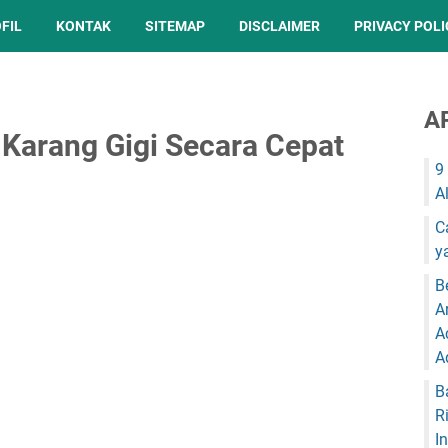
FIL
KONTAK
SITEMAP
DISCLAIMER
PRIVACY POLI
A
Karang Gigi Secara Cepat
9
A
C
y
B
A
A
A
B
R
I