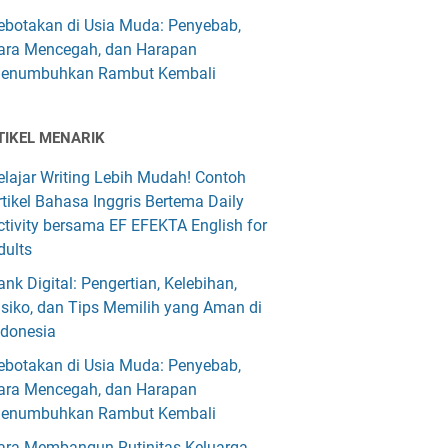
ebotakan di Usia Muda: Penyebab,
ara Mencegah, dan Harapan
enumbuhkan Rambut Kembali
TIKEL MENARIK
elajar Writing Lebih Mudah! Contoh
rtikel Bahasa Inggris Bertema Daily
ctivity bersama EF EFEKTA English for
dults
ank Digital: Pengertian, Kelebihan,
isiko, dan Tips Memilih yang Aman di
ndonesia
ebotakan di Usia Muda: Penyebab,
ara Mencegah, dan Harapan
enumbuhkan Rambut Kembali
ara Membangun Rutinitas Keluarga